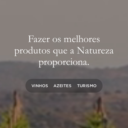
Fazer
os
melhores
produtos
que
a
Natureza
proporciona.
VINHOS
AZEITES
TURISMO